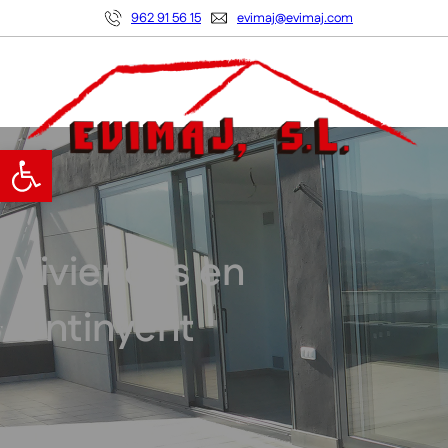
962 91 56 15
evimaj@evimaj.com
Abrir barra de herramientas
Viviendas en
Ontinyent