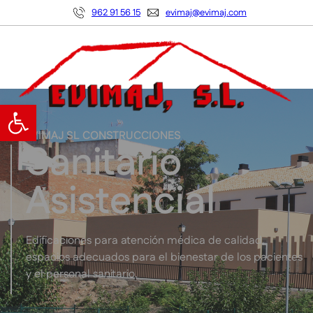
962 91 56 15
evimaj@evimaj.com
Abrir barra de herramientas
EVIMAJ SL CONSTRUCCIONES
Sanitario
Asistencial
Edificaciones para atención médica de calidad,
espacios adecuados para el bienestar de los pacientes
y el personal sanitario.