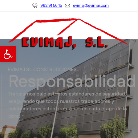
962 91 56 15
evimaj@evimaj.com
Abrir barra de herramientas
EVIMAJ SL CONSTRUCCIONES
Responsabilidad
Trabajamos bajo estrictos estándares de seguridad,
asegurando que todos nuestros trabajadores y
colaboradores estén protegidos en cada etapa de la
obra.